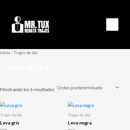
Ir
al
contenido
Main
Menu
Inicio
/ Trajes de día
Trajes de día
Mostrando los 6 resultados
Trajes de día
Trajes de día
Leva gris
Leva negra